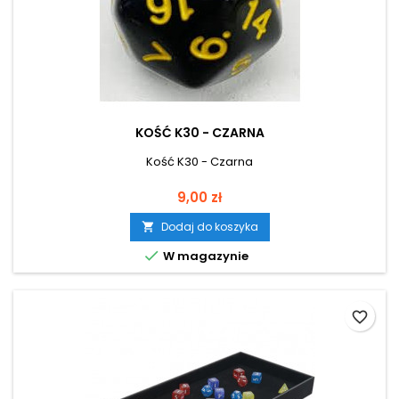
KOŚĆ K30 - CZARNA
Kość K30 - Czarna
Cena
9,00 zł
Dodaj do koszyka


W magazynie
favorite_border