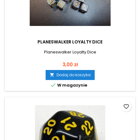
PLANESWALKER LOYALTY DICE
Planeswalker Loyalty Dice
Cena
3,00 zł
Dodaj do koszyka


W magazynie
favorite_border