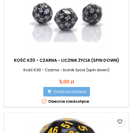
KOŚĆ K30 - CZARNA - LICZNIK ŻYCIA (SPIN DOWN)
Kość K30 - Czarna - licznik życia (spin down)
Cena
5,00 zł
Dodaj do koszyka


Obecnie niedostęne
favorite_border