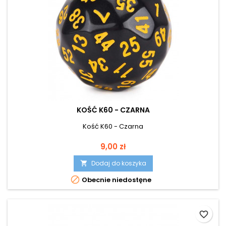
KOŚĆ K60 - CZARNA
Kość K60 - Czarna
Cena
9,00 zł
Dodaj do koszyka


Obecnie niedostęne
favorite_border