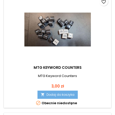
favorite_border
MTG KEYWORD COUNTERS
MTG Keyword Counters
Cena
3,00 zł
Dodaj do koszyka


Obecnie niedostęne