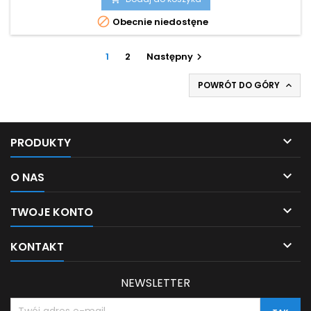

Obecnie niedostęne
1
2
Następny

POWRÓT DO GÓRY


PRODUKTY

O NAS

TWOJE KONTO

KONTAKT
NEWSLETTER