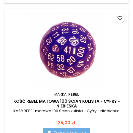
favorite_border
MARKA:
REBEL
KOŚĆ REBEL MATOWA 100 ŚCIAN KULISTA - CYFRY -
NIEBIESKA
Kość REBEL matowa 100 Ścian kulista - Cyfry - Niebieska
Cena
35,00 zł
Dodaj do koszyka
