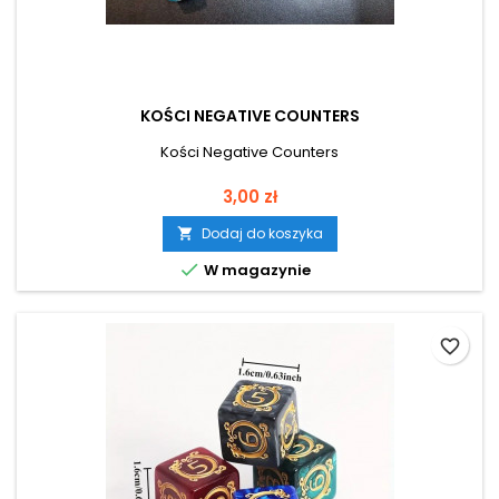
KOŚCI NEGATIVE COUNTERS
Kości Negative Counters
Cena
3,00 zł
Dodaj do koszyka


W magazynie
favorite_border