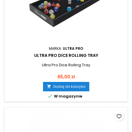
MARKA:
ULTRA PRO
ULTRA PRO DICE ROLLING TRAY
Ultra Pro Dice Rolling Tray
Cena
65,00 zł
Dodaj do koszyka


W magazynie
favorite_border