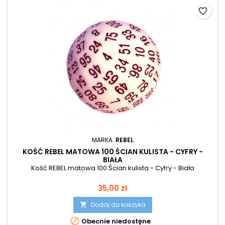
favorite_border
MARKA:
REBEL
KOŚĆ REBEL MATOWA 100 ŚCIAN KULISTA - CYFRY -
BIAŁA
Kość REBEL matowa 100 Ścian kulista - Cyfry - Biała
Cena
35,00 zł
Dodaj do koszyka


Obecnie niedostęne