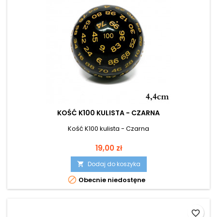
KOŚĆ K100 KULISTA - CZARNA
Kość K100 kulista - Czarna
Cena
19,00 zł
Dodaj do koszyka


Obecnie niedostęne
favorite_border