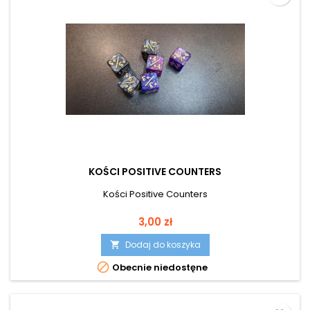
KOŚCI POSITIVE COUNTERS
Kości Positive Counters
Cena
3,00 zł
Dodaj do koszyka


Obecnie niedostęne