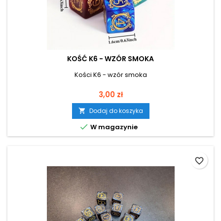
KOŚĆ K6 - WZÓR SMOKA
Kości K6 - wzór smoka
Cena
3,00 zł
Dodaj do koszyka


W magazynie
favorite_border