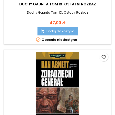
DUCHY GAUNTA TOM IX: OSTATNI ROZKAZ
Duchy Gaunta Tom IX: Ostatni Rozkaz
Cena
47,00 zł
Dodaj do koszyka


Obecnie niedostęne
favorite_border