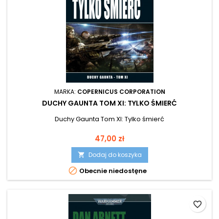
MARKA:
COPERNICUS CORPORATION
DUCHY GAUNTA TOM XI: TYLKO ŚMIERĆ
Duchy Gaunta Tom XI: Tylko śmierć
Cena
47,00 zł
Dodaj do koszyka


Obecnie niedostęne
favorite_border