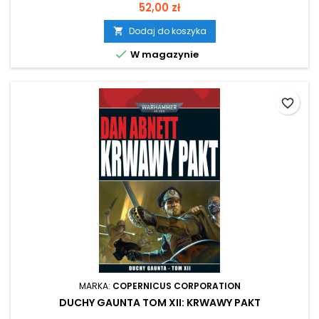
Cena
52,00 zł
Dodaj do koszyka


W magazynie
favorite_border
MARKA:
COPERNICUS CORPORATION
DUCHY GAUNTA TOM XII: KRWAWY PAKT