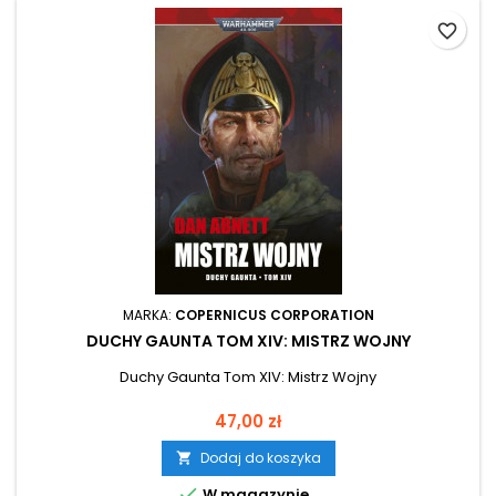
favorite_border
MARKA:
COPERNICUS CORPORATION
DUCHY GAUNTA TOM XIV: MISTRZ WOJNY
Duchy Gaunta Tom XIV: Mistrz Wojny
Cena
47,00 zł
Dodaj do koszyka


W magazynie