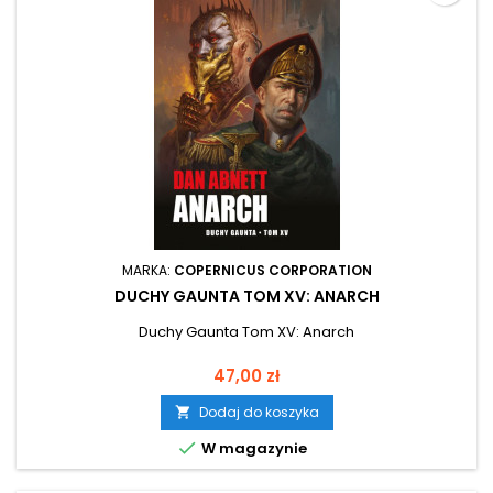
MARKA:
COPERNICUS CORPORATION
DUCHY GAUNTA TOM XV: ANARCH
Duchy Gaunta Tom XV: Anarch
Cena
47,00 zł
Dodaj do koszyka


W magazynie