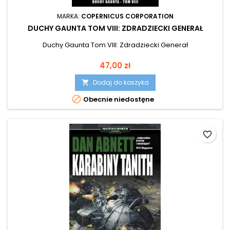
MARKA:
COPERNICUS CORPORATION
DUCHY GAUNTA TOM VIII: ZDRADZIECKI GENERAŁ
Duchy Gaunta Tom VIII: Zdradziecki Generał
Cena
47,00 zł
Dodaj do koszyka


Obecnie niedostęne
favorite_border