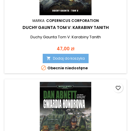
MARKA:
COPERNICUS CORPORATION
DUCHY GAUNTA TOM V: KARABINY TANITH
Duchy Gaunta Tom V: Karabiny Tanith
Cena
47,00 zł
Dodaj do koszyka


Obecnie niedostęne
favorite_border