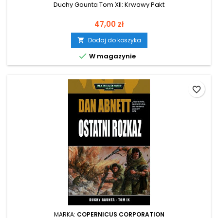
Duchy Gaunta Tom XII: Krwawy Pakt
Cena
47,00 zł
Dodaj do koszyka


W magazynie
favorite_border
MARKA:
COPERNICUS CORPORATION