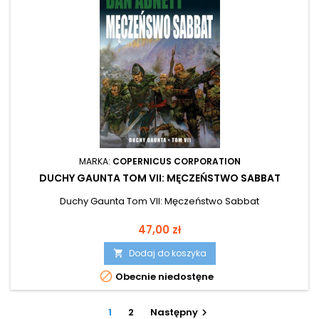
MARKA:
COPERNICUS CORPORATION
DUCHY GAUNTA TOM VII: MĘCZEŃSTWO SABBAT
Duchy Gaunta Tom VII: Męczeństwo Sabbat
Cena
47,00 zł
Dodaj do koszyka


Obecnie niedostęne
1
2
Następny
