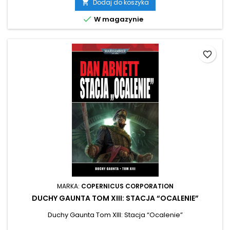
Dodaj do koszyka


W magazynie
favorite_border
MARKA:
COPERNICUS CORPORATION
DUCHY GAUNTA TOM XIII: STACJA “OCALENIE”
Duchy Gaunta Tom XIII: Stacja “Ocalenie”