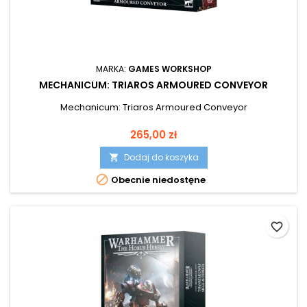
MARKA:
GAMES WORKSHOP
MECHANICUM: TRIAROS ARMOURED CONVEYOR
Mechanicum: Triaros Armoured Conveyor
Cena
265,00 zł
Dodaj do koszyka


Obecnie niedostęne
favorite_border