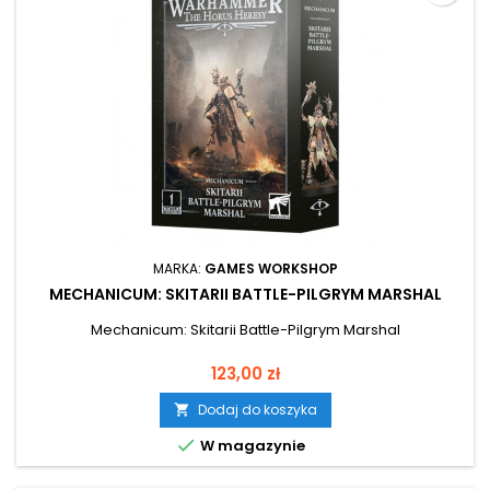
MARKA:
GAMES WORKSHOP
MECHANICUM: SKITARII BATTLE-PILGRYM MARSHAL
Mechanicum: Skitarii Battle-Pilgrym Marshal
Cena
123,00 zł
Dodaj do koszyka


W magazynie