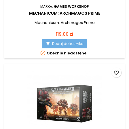
MARKA:
GAMES WORKSHOP
MECHANICUM: ARCHMAGOS PRIME
Mechanicum: Archmagos Prime
Cena
119,00 zł
Dodaj do koszyka


Obecnie niedostęne
favorite_border