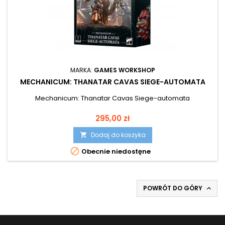
MARKA:
GAMES WORKSHOP
MECHANICUM: THANATAR CAVAS SIEGE-AUTOMATA
Mechanicum: Thanatar Cavas Siege-automata
Cena
295,00 zł
Dodaj do koszyka


Obecnie niedostęne
POWRÓT DO GÓRY
