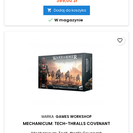
Cena
399,00 zł
Dodaj do koszyka


W magazynie
favorite_border
MARKA:
GAMES WORKSHOP
MECHANICUM: TECH-THRALLS COVENANT