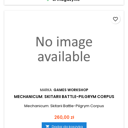
favorite_border
MARKA:
GAMES WORKSHOP
MECHANICUM: SKITARII BATTLE-PILGRYM CORPUS
Mechanicum: Skitarii Battle-Pilgrym Corpus
Cena
260,00 zł
Dodaj do koszyka
