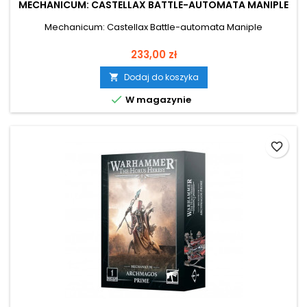
MECHANICUM: CASTELLAX BATTLE-AUTOMATA MANIPLE
Mechanicum: Castellax Battle-automata Maniple
Cena
233,00 zł
Dodaj do koszyka


W magazynie
favorite_border