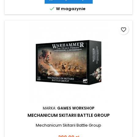

W magazynie
favorite_border
MARKA:
GAMES WORKSHOP
MECHANICUM SKITARII BATTLE GROUP
Mechanicum Skitarii Battle Group