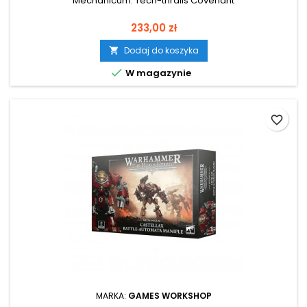
Mechanicum: Tech-thralls Covenant
Cena
233,00 zł
Dodaj do koszyka


W magazynie
favorite_border
MARKA:
GAMES WORKSHOP