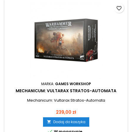
favorite_border
MARKA:
GAMES WORKSHOP
MECHANICUM: VULTARAX STRATOS-AUTOMATA
Mechanicum: Vultarax Stratos-Automata
Cena
239,00 zł
Dodaj do koszyka


W magazynie