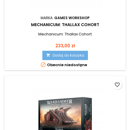
MARKA:
GAMES WORKSHOP
MECHANICUM: THALLAX COHORT
Mechanicum: Thallax Cohort
Cena
233,00 zł
Dodaj do koszyka


Obecnie niedostęne
favorite_border