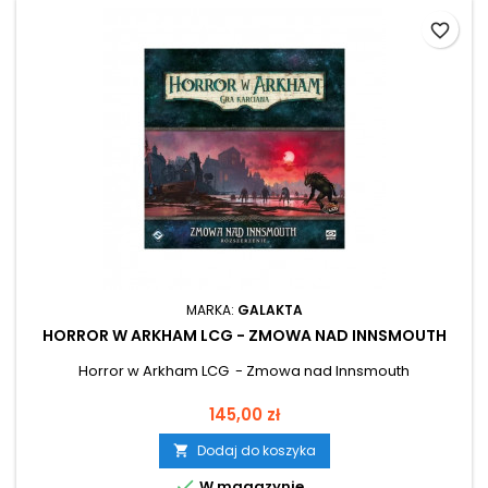
favorite_border
MARKA:
GALAKTA
HORROR W ARKHAM LCG - ZMOWA NAD INNSMOUTH
Horror w Arkham LCG - Zmowa nad Innsmouth
Cena
145,00 zł
Dodaj do koszyka


W magazynie