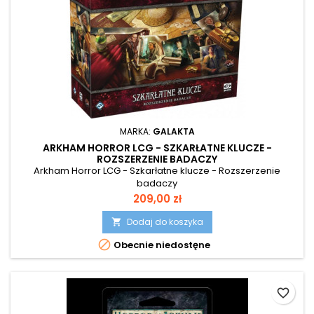
MARKA:
GALAKTA
ARKHAM HORROR LCG - SZKARŁATNE KLUCZE -
ROZSZERZENIE BADACZY
Arkham Horror LCG - Szkarłatne klucze - Rozszerzenie
badaczy
Cena
209,00 zł
Dodaj do koszyka


Obecnie niedostęne
favorite_border