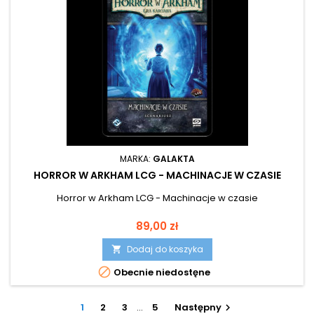
MARKA:
GALAKTA
HORROR W ARKHAM LCG - MACHINACJE W CZASIE
Horror w Arkham LCG - Machinacje w czasie
Cena
89,00 zł
Dodaj do koszyka


Obecnie niedostęne
1
2
3
…
5
Następny
