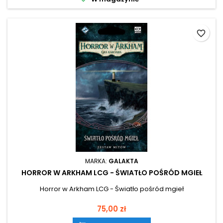
favorite_border
MARKA:
GALAKTA
HORROR W ARKHAM LCG - ŚWIATŁO POŚRÓD MGIEŁ
Horror w Arkham LCG - Światło pośród mgieł
Cena
75,00 zł