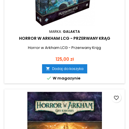
MARKA:
GALAKTA
HORROR W ARKHAM LCG - PRZERWANY KRĄG
Horror w Arkham LCG - Przerwany Krąg
Cena
125,00 zł
Dodaj do koszyka


W magazynie
favorite_border