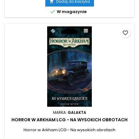
Dodaj do koszyka


W magazynie
favorite_border
MARKA:
GALAKTA
HORROR W ARKHAM LCG - NA WYSOKICH OBROTACH
Horror w Arkham LCG - Na wysokich obrotach