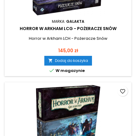
MARKA:
GALAKTA
HORROR W ARKHAM LCG - POŻERACZE SNÓW
Horror w Arkham LCH - Pożeracze Snów
Cena
145,00 zł
Dodaj do koszyka


W magazynie
favorite_border