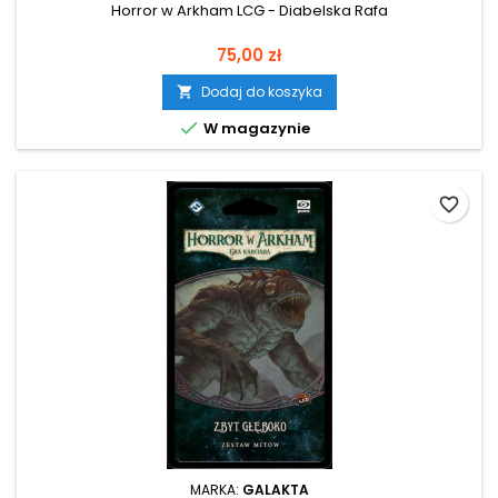
Horror w Arkham LCG - Diabelska Rafa
Cena
75,00 zł
Dodaj do koszyka


W magazynie
favorite_border
MARKA:
GALAKTA