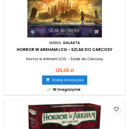
MARKA:
GALAKTA
HORROR W ARKHAM LCG - SZLAK DO CARCOSY
Horror w Arkham LCG - Szlak do Carcosy
Cena
125,00 zł
Dodaj do koszyka


W magazynie
favorite_border