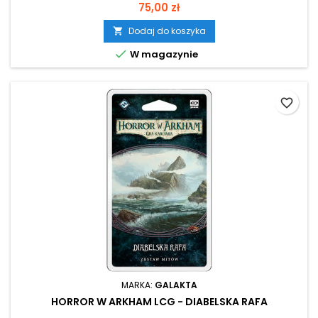
Cena
75,00 zł
Dodaj do koszyka


W magazynie
favorite_border
MARKA:
GALAKTA
HORROR W ARKHAM LCG - DIABELSKA RAFA