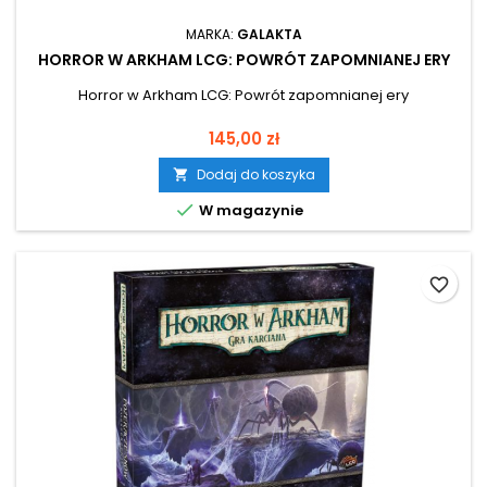
MARKA:
GALAKTA
HORROR W ARKHAM LCG: POWRÓT ZAPOMNIANEJ ERY
Horror w Arkham LCG: Powrót zapomnianej ery
Cena
145,00 zł
Dodaj do koszyka


W magazynie
favorite_border