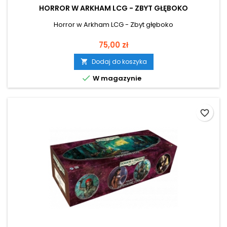
HORROR W ARKHAM LCG - ZBYT GŁĘBOKO
Horror w Arkham LCG - Zbyt głęboko
Cena
75,00 zł
Dodaj do koszyka


W magazynie
favorite_border