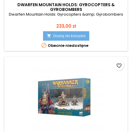
DWARFEN MOUNTAIN HOLDS: GYROCOPTERS &
GYROBOMBERS
Dwarfen Mountain Holds: Gyrocopters &amp; Gyrobombers
Cena
233,00 zł
Dodaj do koszyka


Obecnie niedostęne
favorite_border