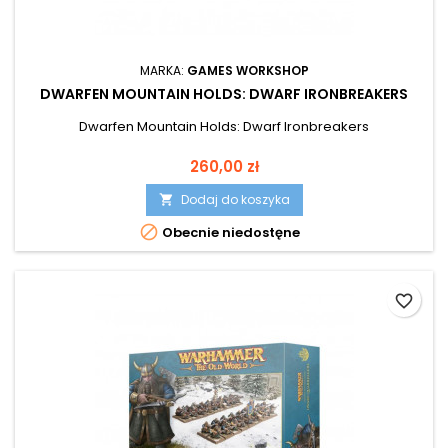
MARKA:
GAMES WORKSHOP
DWARFEN MOUNTAIN HOLDS: DWARF IRONBREAKERS
Dwarfen Mountain Holds: Dwarf Ironbreakers
Cena
260,00 zł
Dodaj do koszyka


Obecnie niedostęne
favorite_border