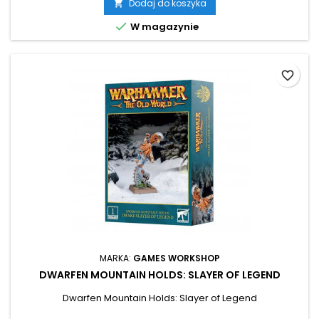
Dodaj do koszyka


W magazynie
favorite_border
MARKA:
GAMES WORKSHOP
DWARFEN MOUNTAIN HOLDS: SLAYER OF LEGEND
Dwarfen Mountain Holds: Slayer of Legend