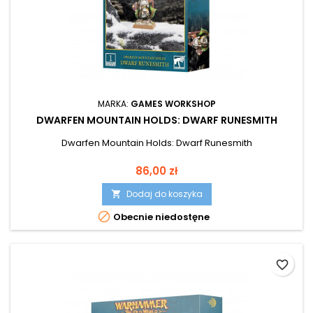
MARKA:
GAMES WORKSHOP
DWARFEN MOUNTAIN HOLDS: DWARF RUNESMITH
Dwarfen Mountain Holds: Dwarf Runesmith
Cena
86,00 zł
Dodaj do koszyka


Obecnie niedostęne
favorite_border