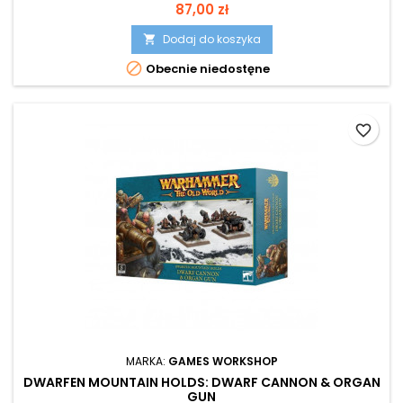
Cena
87,00 zł
Dodaj do koszyka


Obecnie niedostęne
favorite_border
MARKA:
GAMES WORKSHOP
DWARFEN MOUNTAIN HOLDS: DWARF CANNON & ORGAN
GUN