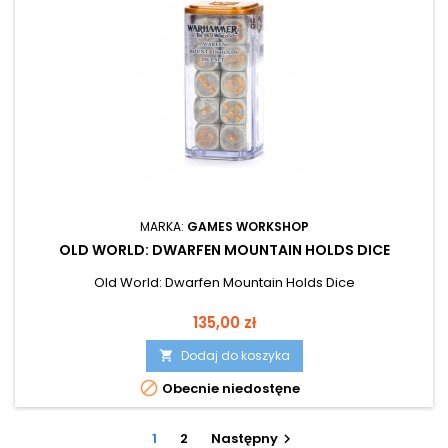
MARKA:
GAMES WORKSHOP
OLD WORLD: DWARFEN MOUNTAIN HOLDS DICE
Old World: Dwarfen Mountain Holds Dice
Cena
135,00 zł
Dodaj do koszyka


Obecnie niedostęne
1
2
Następny
