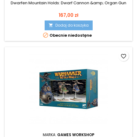
Dwarfen Mountain Holds: Dwarf Cannon &amp; Organ Gun
Cena
167,00 zł
Dodaj do koszyka


Obecnie niedostęne
favorite_border
MARKA:
GAMES WORKSHOP