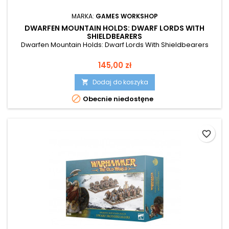
MARKA:
GAMES WORKSHOP
DWARFEN MOUNTAIN HOLDS: DWARF LORDS WITH
SHIELDBEARERS
Dwarfen Mountain Holds: Dwarf Lords With Shieldbearers
Cena
145,00 zł
Dodaj do koszyka


Obecnie niedostęne
favorite_border