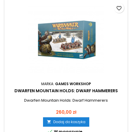
favorite_border
MARKA:
GAMES WORKSHOP
DWARFEN MOUNTAIN HOLDS: DWARF HAMMERERS
Dwarfen Mountain Holds: Dwarf Hammerers
Cena
260,00 zł
Dodaj do koszyka


W magazynie