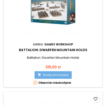
MARKA:
GAMES WORKSHOP
BATTALION: DWARFEN MOUNTAIN HOLDS
Battalion: Dwarfen Mountain Holds
Cena
515,00 zł
Dodaj do koszyka


Obecnie niedostęne
favorite_border