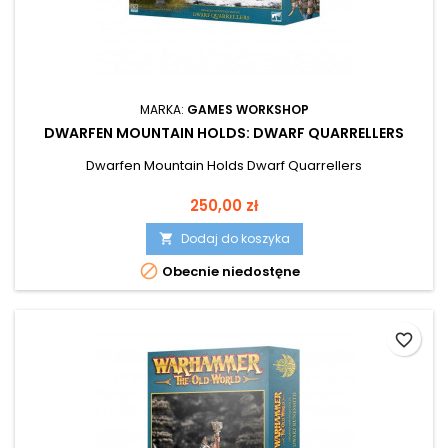
MARKA:
GAMES WORKSHOP
DWARFEN MOUNTAIN HOLDS: DWARF QUARRELLERS
Dwarfen Mountain Holds Dwarf Quarrellers
Cena
250,00 zł
Dodaj do koszyka


Obecnie niedostęne
favorite_border