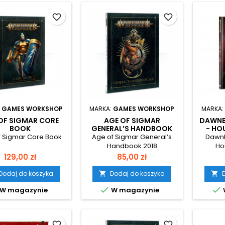
favorite_border
favorite_border
:
GAMES WORKSHOP
MARKA:
GAMES WORKSHOP
MARKA:
OF SIGMAR CORE
AGE OF SIGMAR
DAWNB
BOOK
GENERAL’S HANDBOOK
- HO
2018
f Sigmar Core Book
Age of Sigmar General’s
Dawnb
Handbook 2018
Ho
Cena
Cena
129,00 zł
85,00 zł
Dodaj do koszyka
Dodaj do koszyka




W magazynie
W magazynie
favorite_border
favorite_border