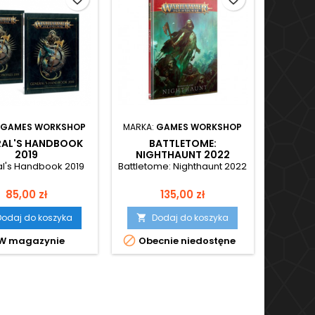
GAMES WORKSHOP
MARKA:
GAMES WORKSHOP
RAL'S HANDBOOK
BATTLETOME:
2019
NIGHTHAUNT 2022
l's Handbook 2019
Battletome: Nighthaunt 2022
Cena
Cena
85,00 zł
135,00 zł
Dodaj do koszyka
Dodaj do koszyka


W magazynie
Obecnie niedostęne