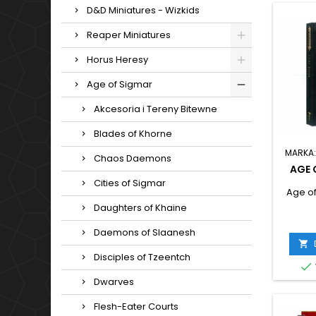
D&D Miniatures - Wizkids
Reaper Miniatures
Horus Heresy
Age of Sigmar
Akcesoria i Tereny Bitewne
Blades of Khorne
MARKA
Chaos Daemons
AGE 
Cities of Sigmar
Age o
Daughters of Khaine
Daemons of Slaanesh

Disciples of Tzeentch

Dwarves
Flesh-Eater Courts