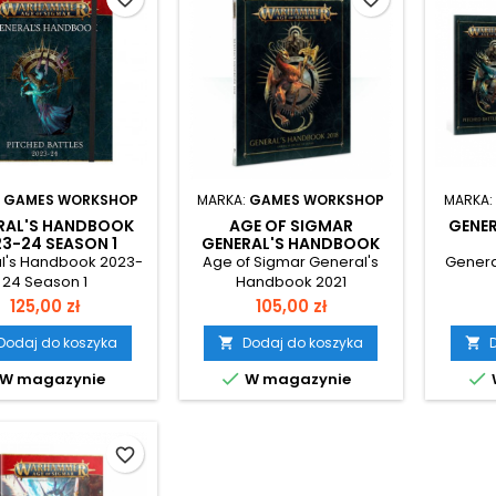
:
GAMES WORKSHOP
MARKA:
GAMES WORKSHOP
MARKA:
RAL'S HANDBOOK
AGE OF SIGMAR
GENE
3-24 SEASON 1
GENERAL'S HANDBOOK
2021
l's Handbook 2023-
Age of Sigmar General's
Genera
24 Season 1
Handbook 2021
Cena
Cena
125,00 zł
105,00 zł
Dodaj do koszyka
Dodaj do koszyka




W magazynie
W magazynie
favorite_border