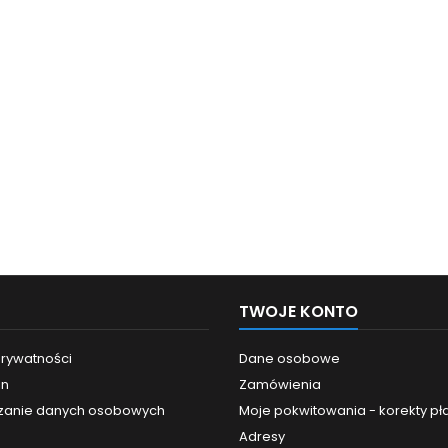
TWOJE KONTO
prywatności
Dane osobowe
in
Zamówienia
zanie danych osobowych
Moje pokwitowania - korekty pł
Adresy