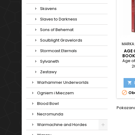
Skavens
Slaves to Darkness
Sons of Behemat
Soulblight Gravelords
MARKA
AGE 
Stormcast Eternals
BOOK 
Age o
Sylvaneth
2
Zestawy
Warhammer Underworlds


Obe
Ogniem i Mieczem
Blood Bowl
Pokazano 
Necromunda
Warmachine and Hordes