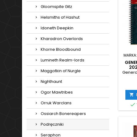
Gloomspite Gitz
Helsmiths of Hashut
Idoneth Deepkin
Kharadron Overlords
Khorne Bloodbound
MARKA
Lumineth Realm-lords
GENE
202
Maggotkin of Nurgle
Genera
Nighthaunt
Ogor Mawtribes

Orruk Warclans

Ossiarch Bonereapers
Podręczniki
Seraphon