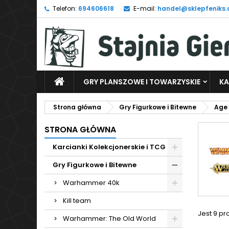
Telefon:
694606618
E-mail:
handel@sklepfeniks.
D
(
U
Z
add_circle_outline
((
Mu
Na
GRY PLANSZOWE I TOWARZYSKIE
KA
Strona główna
Gry Figurkowe i Bitewne
Age 
STRONA GŁÓWNA
Karcianki Kolekcjonerskie i TCG
Gry Figurkowe i Bitewne
Warhammer 40k
Kill team
Jest 9 pr
Warhammer: The Old World