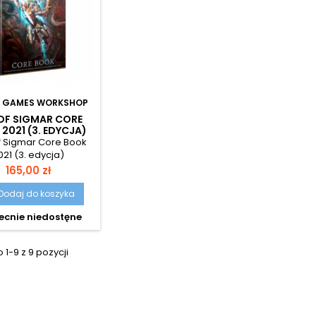
:
GAMES WORKSHOP
OF SIGMAR CORE
2021 (3. EDYCJA)
f Sigmar Core Book
021 (3. edycja)
Cena
165,00 zł
Dodaj do koszyka
cnie niedostęne
1-9 z 9 pozycji