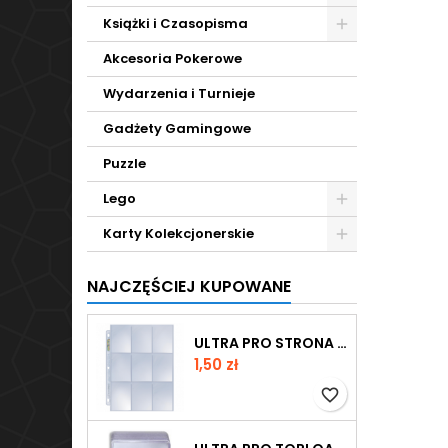
Książki i Czasopisma
Akcesoria Pokerowe
Wydarzenia i Turnieje
Gadżety Gamingowe
Puzzle
Lego
Karty Kolekcjonerskie
NAJCZĘŚCIEJ KUPOWANE
ULTRA PRO STRONA DO SEGREGATORA NA 9 KART PLATINUM
Cena
1,50 zł
favorite_border