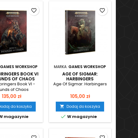
favorite_border
favorite_border
GAMES WORKSHOP
MARKA:
GAMES WORKSHOP
RINGERS BOOK VI
AGE OF SIGMAR:
UNDS OF CHAOS
HARBINGERS
ringers Book VI -
Age Of Sigmar: Harbingers
unds of Chaos
Cena
Cena
135,00 zł
105,00 zł
Dodaj do koszyka
Dodaj do koszyka


W magazynie
W magazynie
favorite_border
favorite_border