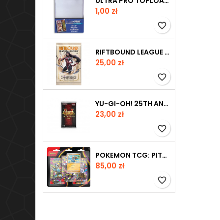
ULTRA PRO TOPLOADER REGULAR CLEAR
Cena
1,00 zł
favorite_border
RIFTBOUND LEAGUE OF LEGENDS TCG - SPIRITFORGED BOOSTER
Cena
25,00 zł
favorite_border
YU-GI-OH! 25TH ANNIVERSARY RARITY COLLECTION V BOOSTER
Cena
23,00 zł
favorite_border
POKEMON TCG: PITCH BLACK 3-PACK BLISTER - BINACLE
Cena
85,00 zł
favorite_border