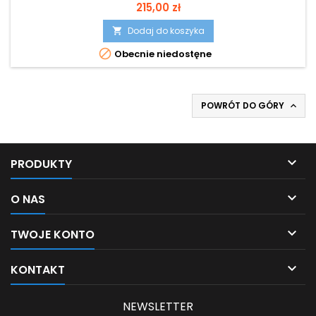
Cena
215,00 zł
Dodaj do koszyka


Obecnie niedostęne
POWRÓT DO GÓRY


PRODUKTY

O NAS

TWOJE KONTO

KONTAKT
NEWSLETTER