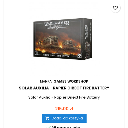
favorite_border
MARKA:
GAMES WORKSHOP
SOLAR AUXILIA - RAPIER DIRECT FIRE BATTERY
Solar Auxilia - Rapier Direct Fire Battery
Cena
215,00 zł
Dodaj do koszyka


W magazynie