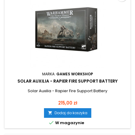
MARKA:
GAMES WORKSHOP
SOLAR AUXILIA - RAPIER FIRE SUPPORT BATTERY
Solar Auxilia - Rapier Fire Support Battery
Cena
215,00 zł
Dodaj do koszyka


W magazynie