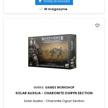
Dodaj do koszyka


W magazynie
favorite_border
MARKA:
GAMES WORKSHOP
SOLAR AUXILIA - CHARONITE OGRYN SECTION
Solar Auxilia - Charonite Ogryn Section