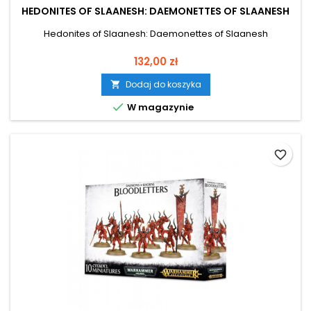
HEDONITES OF SLAANESH: DAEMONETTES OF SLAANESH
Hedonites of Slaanesh: Daemonettes of Slaanesh
Cena
132,00 zł
Dodaj do koszyka


W magazynie
favorite_border