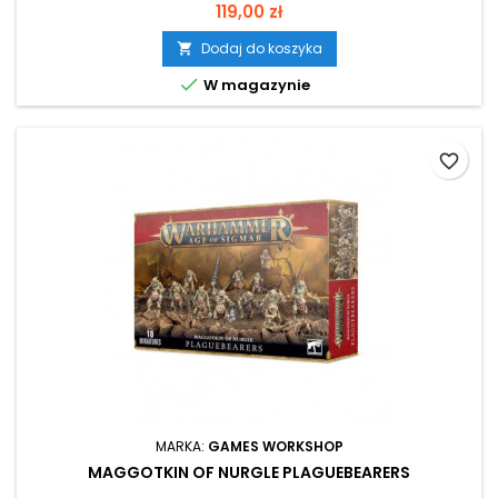
Cena
119,00 zł
Dodaj do koszyka


W magazynie
favorite_border
MARKA:
GAMES WORKSHOP
MAGGOTKIN OF NURGLE PLAGUEBEARERS