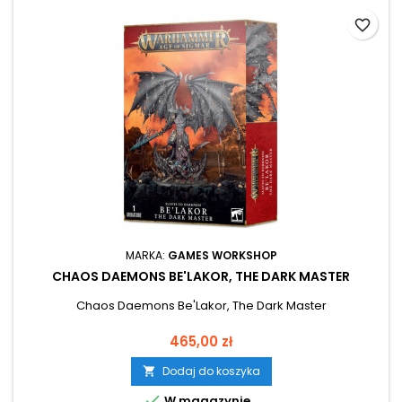
favorite_border
MARKA:
GAMES WORKSHOP
CHAOS DAEMONS BE'LAKOR, THE DARK MASTER
Chaos Daemons Be'Lakor, The Dark Master
Cena
465,00 zł
Dodaj do koszyka


W magazynie