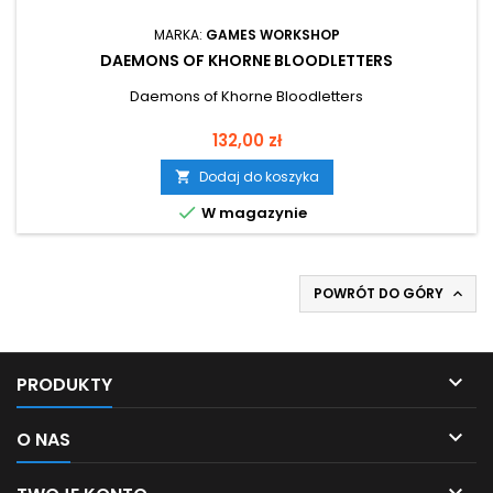
MARKA:
GAMES WORKSHOP
DAEMONS OF KHORNE BLOODLETTERS
Daemons of Khorne Bloodletters
Cena
132,00 zł
Dodaj do koszyka


W magazynie
POWRÓT DO GÓRY


PRODUKTY

O NAS
