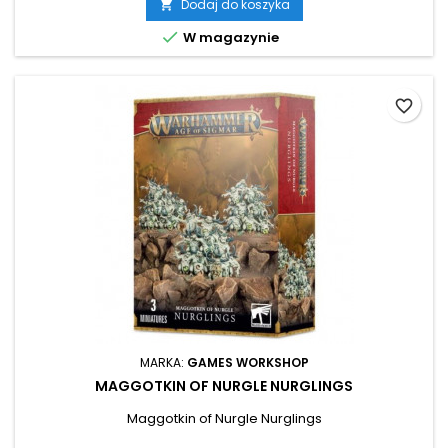
Dodaj do koszyka


W magazynie
favorite_border
MARKA:
GAMES WORKSHOP
MAGGOTKIN OF NURGLE NURGLINGS
Maggotkin of Nurgle Nurglings