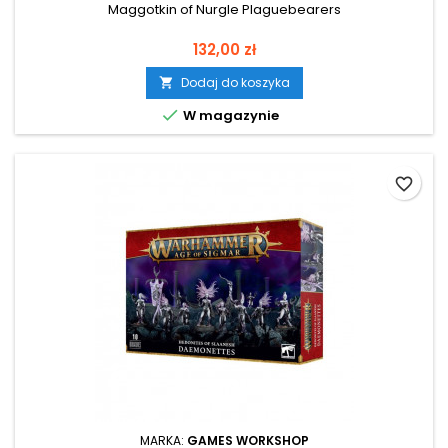
Maggotkin of Nurgle Plaguebearers
Cena
132,00 zł
Dodaj do koszyka


W magazynie
favorite_border
MARKA:
GAMES WORKSHOP