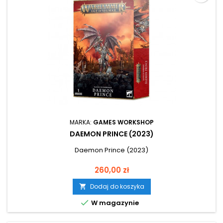
MARKA:
GAMES WORKSHOP
DAEMON PRINCE (2023)
Daemon Prince (2023)
Cena
260,00 zł
Dodaj do koszyka


W magazynie