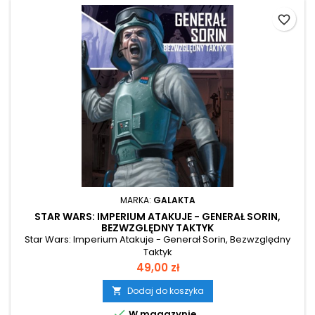
favorite_border
MARKA:
GALAKTA
STAR WARS: IMPERIUM ATAKUJE - GENERAŁ SORIN,
BEZWZGLĘDNY TAKTYK
Star Wars: Imperium Atakuje - Generał Sorin, Bezwzględny
Taktyk
Cena
49,00 zł
Dodaj do koszyka


W magazynie