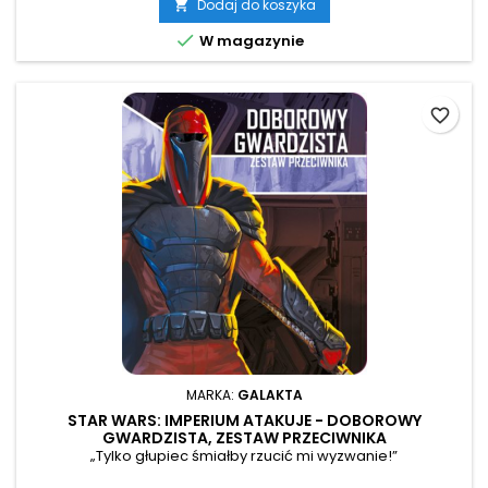
Dodaj do koszyka


W magazynie
favorite_border
MARKA:
GALAKTA
STAR WARS: IMPERIUM ATAKUJE - DOBOROWY
GWARDZISTA, ZESTAW PRZECIWNIKA
„Tylko głupiec śmiałby rzucić mi wyzwanie!”