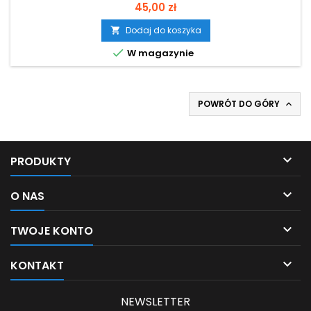
Cena
45,00 zł
Dodaj do koszyka


W magazynie
POWRÓT DO GÓRY


PRODUKTY

O NAS

TWOJE KONTO

KONTAKT
NEWSLETTER