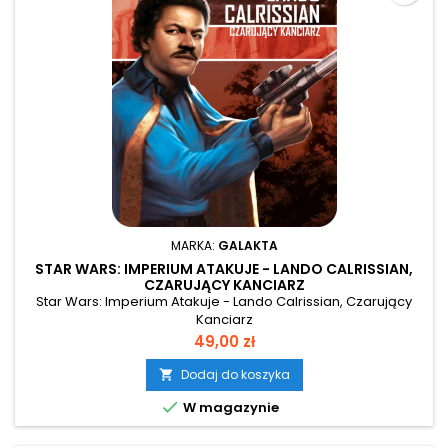
MARKA:
GALAKTA
STAR WARS: IMPERIUM ATAKUJE - LANDO CALRISSIAN,
CZARUJĄCY KANCIARZ
Star Wars: Imperium Atakuje - Lando Calrissian, Czarujący
Kanciarz
Cena
49,00 zł
Dodaj do koszyka


W magazynie