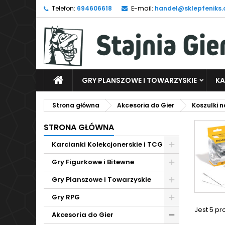
Telefon:
694606618
E-mail:
handel@sklepfeniks.
D
(
U
Z
add_circle_outline
((
Mu
Na
GRY PLANSZOWE I TOWARZYSKIE
KA
Strona główna
Akcesoria do Gier
Koszulki n
STRONA GŁÓWNA
Karcianki Kolekcjonerskie i TCG
Gry Figurkowe i Bitewne
Gry Planszowe i Towarzyskie
Gry RPG
Jest 5 pr
Akcesoria do Gier