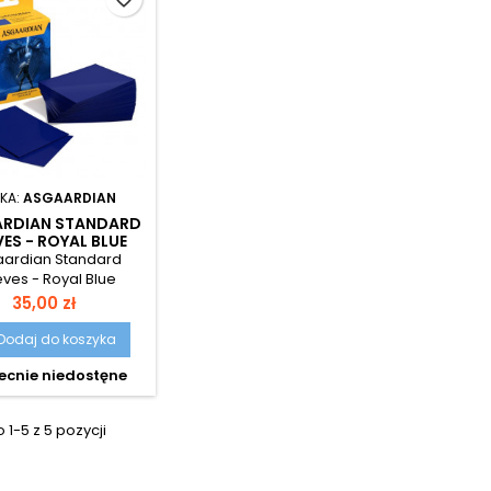
KA:
ASGAARDIAN
RDIAN STANDARD
VES - ROYAL BLUE
ardian Standard
eves - Royal Blue
Cena
35,00 zł
Dodaj do koszyka
cnie niedostęne
1-5 z 5 pozycji