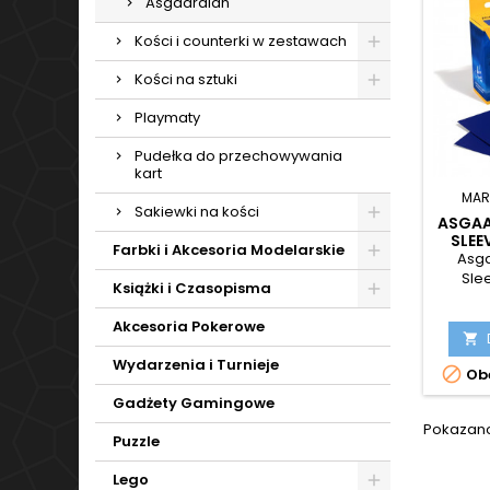
Asgaardian
Kości i counterki w zestawach
Kości na sztuki
Playmaty
Pudełka do przechowywania
kart
MAR
Sakiewki na kości
ASGAA
SLEE
Farbki i Akcesoria Modelarskie
Asga
Sle
Książki i Czasopisma
Akcesoria Pokerowe

Wydarzenia i Turnieje

Obe
Gadżety Gamingowe
Pokazano 
Puzzle
Lego