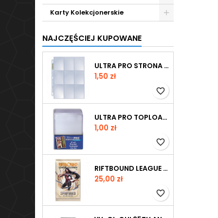
Karty Kolekcjonerskie
NAJCZĘŚCIEJ KUPOWANE
ULTRA PRO STRONA DO SEGREGATORA NA 9 KART PLATINUM
Cena
1,50 zł
favorite_border
ULTRA PRO TOPLOADER REGULAR CLEAR
Cena
1,00 zł
favorite_border
RIFTBOUND LEAGUE OF LEGENDS TCG - SPIRITFORGED BOOSTER
Cena
25,00 zł
favorite_border