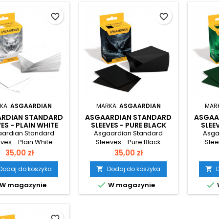
favorite_border
favorite_border
KA:
ASGAARDIAN
MARKA:
ASGAARDIAN
MAR
RDIAN STANDARD
ASGAARDIAN STANDARD
ASGAA
ES - PLAIN WHITE
SLEEVES - PURE BLACK
SLEE
ardian Standard
Asgaardian Standard
Asga
ves - Plain White
Sleeves - Pure Black
Slee
Cena
Cena
35,00 zł
35,00 zł
Dodaj do koszyka
Dodaj do koszyka




W magazynie
W magazynie
favorite_border