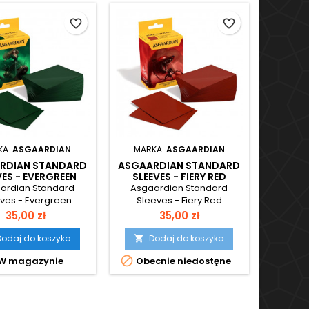
favorite_border
favorite_border
KA:
ASGAARDIAN
MARKA:
ASGAARDIAN
RDIAN STANDARD
ASGAARDIAN STANDARD
VES - EVERGREEN
SLEEVES - FIERY RED
ardian Standard
Asgaardian Standard
ves - Evergreen
Sleeves - Fiery Red
Cena
Cena
35,00 zł
35,00 zł
Dodaj do koszyka
Dodaj do koszyka


W magazynie
Obecnie niedostęne