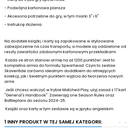
- Podwójna kartonowa plansza
- Akcesoria potrzebne do gry, w tym miarki 3" i 6"
- Instrukcę złożenia
Na dodatek książki, i karty są zapakowane w stylizowane
zabezpiczenie na czas transportu, a modele są oddzielone od
reszty zawartości zdobionymi kartonowymi przekładkami.
Każda ze stron stanowi armię na aż 1200 punktów! Jest to
kompletna armia do formatu Spearhead. Czyni to zestaw
Skaventide zarówno idealnym dodatkiem do istniejących
kolekcji, jak i świetnym punktem wyjścia do tworzenia nowych
armii.
Jeśli chcesz walczyć w trybie Matched Play, użyj zasad z 17 kart
"General's Handbook". Zawierają one Season Rules oraz
Battleplans do sezonu 2024-25.
Książki oraz karty w tym zestawie są w języku angielskim.
1 INNY PRODUKT W TEJ SAMEJ KATEGORII:
<
>