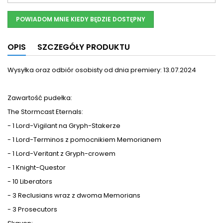
POWIADOM MNIE KIEDY BĘDZIE DOSTĘPNY
OPIS
SZCZEGÓŁY PRODUKTU
Wysyłka oraz odbiór osobisty od dnia premiery: 13.07.2024
Zawartość pudełka:
The Stormcast Eternals:
- 1 Lord-Vigilant na Gryph-Stakerze
- 1 Lord-Terminos z pomocnikiem Memorianem
- 1 Lord-Veritant z Gryph-crowem
- 1 Knight-Questor
- 10 Liberators
- 3 Reclusians wraz z dwoma Memorians
- 3 Prosecutors