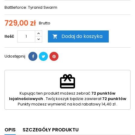
Battleforce: Tyranid Swarm
729,00 zł
Brutto
Dodaj do koszyka
Ilość

Udostępnij
redeem
Kupując ten produkt możesz zebrać
72
punktów
lojalnościowych
. Twój koszyk będzie zawierał
72
punktów
Punkty możesz wymienić na kod rabatowy
14,40 zł
.
OPIS
SZCZEGÓŁY PRODUKTU