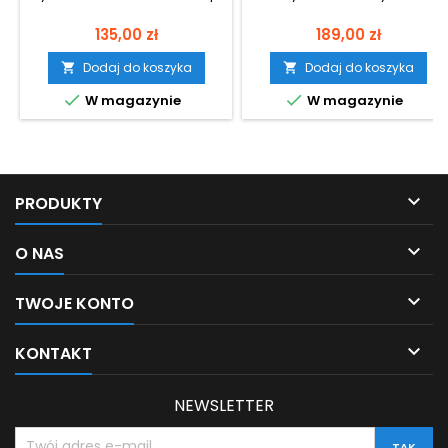
Cena
Cena
135,00 zł
189,00 zł
Dodaj do koszyka
Dodaj do koszyka




W magazynie
W magazynie

PRODUKTY

O NAS

TWOJE KONTO

KONTAKT
NEWSLETTER