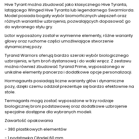
Hive Tyrant można zbudować jako klasycznego Hive Tyranta,
latającego Winged Hive Tyranta lub legendarnego Swarmlorda.
Model posiada bogaty wybór biomorficznych ulepszeń oraz
różnych wariantów uzbrojenia, pozwalających dopasować go
do wybranego stylu gry.
Lictor wyposażony został w wymienne elementy, różne warianty
głowy oraz ruchome części umożliwiające stworzenie
dynamicznej pozy.
Tyranid Warriors oferują bardzo szeroki wybór biologicznego
uzbrojenia, w tym broń dystansową i do walki wręcz. Z zestawu
można również zbudować Tyranid Prime, wyposażonego w
unikalne elementy pancerza i dodatkowe opcje personalizacji.
Hormagaunts posiadają liczne warianty głów i dynamiczne
pozy, dzięki czemu oddział prezentuje się bardzo efektownie na
stole.
Termagants mogą zostać wyposażone w trzy rodzaje
biologicznej broni podstawowej oraz dodatkowe uzbrojenie
specjalne dostępne dla wybranych modeli.
Zawartość opakowania
- 380 plastikowych elementów
- 1 podstawka Citadel 60 mm