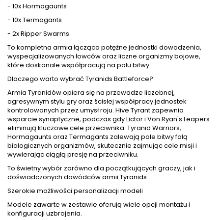
- 10x Hormagaunts
- 10x Termagants
- 2x Ripper Swarms
To kompletna armia łącząca potężne jednostki dowodzenia,
wyspecjalizowanych łowców oraz liczne organizmy bojowe,
które doskonale współpracują na polu bitwy.
Dlaczego warto wybrać Tyranids Battleforce?
Armia Tyranidów opiera się na przewadze liczebnej,
agresywnym stylu gry oraz ścisłej współpracy jednostek
kontrolowanych przez umysł roju. Hive Tyrant zapewnia
wsparcie synaptyczne, podczas gdy Lictor i Von Ryan's Leapers
eliminują kluczowe cele przeciwnika. Tyranid Warriors,
Hormagaunts oraz Termagants zalewają pole bitwy falą
biologicznych organizmów, skutecznie zajmując cele misji i
wywierając ciągłą presję na przeciwniku.
To świetny wybór zarówno dla początkujących graczy, jak i
doświadczonych dowódców armii Tyranids.
Szerokie możliwości personalizacji modeli
Modele zawarte w zestawie oferują wiele opcji montażu i
konfiguracji uzbrojenia.