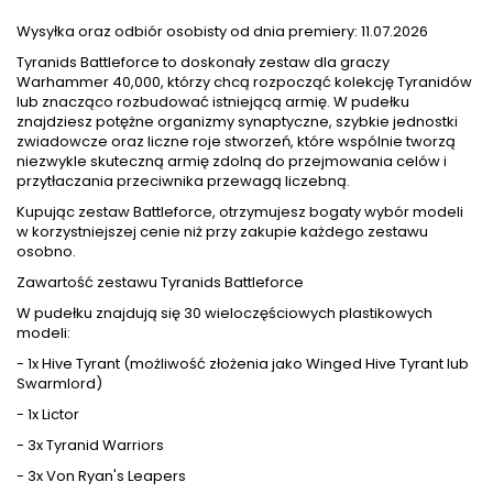
Wysyłka oraz odbiór osobisty od dnia premiery: 11.07.2026
Tyranids Battleforce to doskonały zestaw dla graczy
Warhammer 40,000, którzy chcą rozpocząć kolekcję Tyranidów
lub znacząco rozbudować istniejącą armię. W pudełku
znajdziesz potężne organizmy synaptyczne, szybkie jednostki
zwiadowcze oraz liczne roje stworzeń, które wspólnie tworzą
niezwykle skuteczną armię zdolną do przejmowania celów i
przytłaczania przeciwnika przewagą liczebną.
Kupując zestaw Battleforce, otrzymujesz bogaty wybór modeli
w korzystniejszej cenie niż przy zakupie każdego zestawu
osobno.
Zawartość zestawu Tyranids Battleforce
W pudełku znajdują się 30 wieloczęściowych plastikowych
modeli:
- 1x Hive Tyrant (możliwość złożenia jako Winged Hive Tyrant lub
Swarmlord)
- 1x Lictor
- 3x Tyranid Warriors
- 3x Von Ryan's Leapers