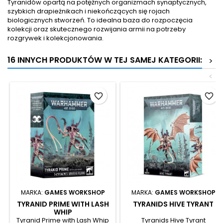
Tyranidów opartą na potężnych organizmach synaptycznych,
szybkich drapieżnikach i niekończących się rojach
biologicznych stworzeń. To idealna baza do rozpoczęcia
kolekcji oraz skutecznego rozwijania armii na potrzeby
rozgrywek i kolekcjonowania.
16 INNYCH PRODUKTÓW W TEJ SAMEJ KATEGORII:
>
<
favorite_border
favorite_border
MARKA:
GAMES WORKSHOP
MARKA:
GAMES WORKSHOP
TYRANID PRIME WITH LASH
TYRANIDS HIVE TYRANT
WHIP
Tyranid Prime with Lash Whip
Tyranids Hive Tyrant